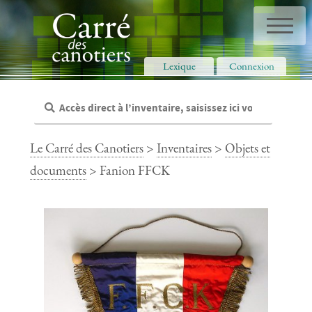
Panneau de gestion des cookies
Lexique
Connexion
Le Carré des Canotiers
>
Inventaires
>
Objets et
documents
> Fanion FFCK