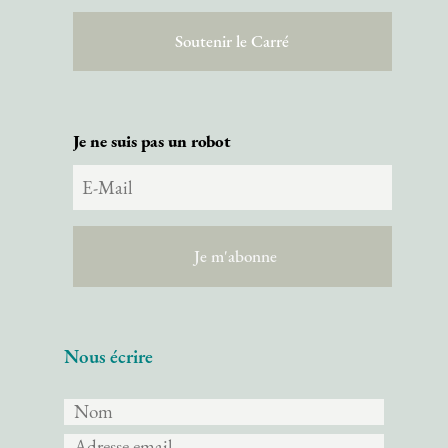
Facebook
Instagram
Vimeo
SketchFab
Soutenir le Carré
Je ne suis pas un robot
Nous écrire