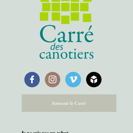
Facebook
Instagram
Vimeo
SketchFab
Soutenir le Carré
Je ne suis pas un robot