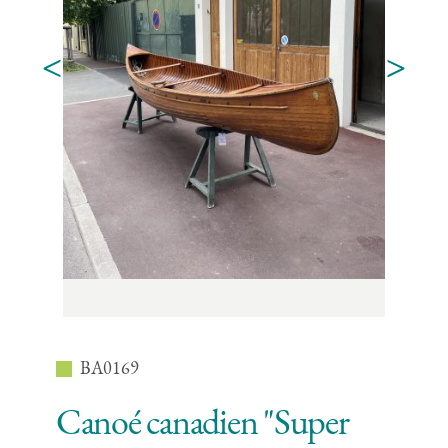
<
>
BA0169
Canoé canadien "Super