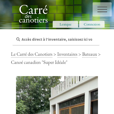
Panneau de gestion des cookies
Lexique
Connexion
Le Carré des Canotiers
>
Inventaires
>
Bateaux
>
Canoé canadien "Super Idéale"