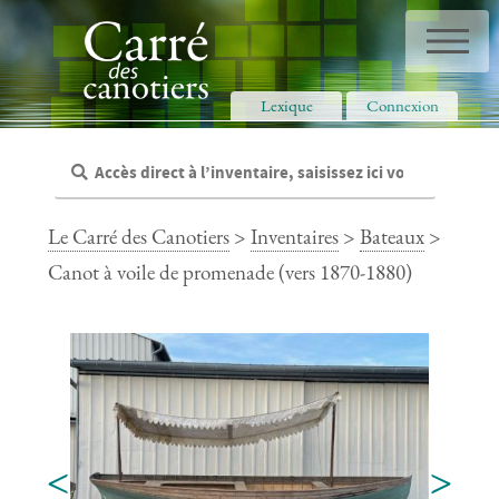
Panneau de gestion des cookies
Lexique
Connexion
Le Carré des Canotiers
>
Inventaires
>
Bateaux
>
Canot à voile de promenade (vers 1870-1880)
<
>