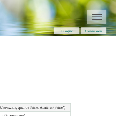
M
Lexique
Connexion
L'espérance
, quai de Seine, Asnières (Seine*)
1900 (ouverture)