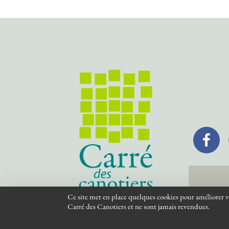
Facebook
Ce site met en place quelques cookies pour améliorer vo
Carré des Canotiers et ne sont jamais revendues.