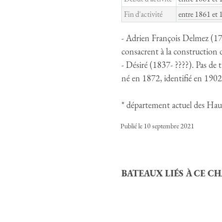
Fin d'activité
entre 1861 et 
- Adrien François Delmez (1798
consacrent à la construction d
- Désiré (1837- ????). Pas de tr
né en 1872, identifié en 190
* département actuel des Hau
Publié le 10 septembre 2021
BATEAUX LIÉS À CE C