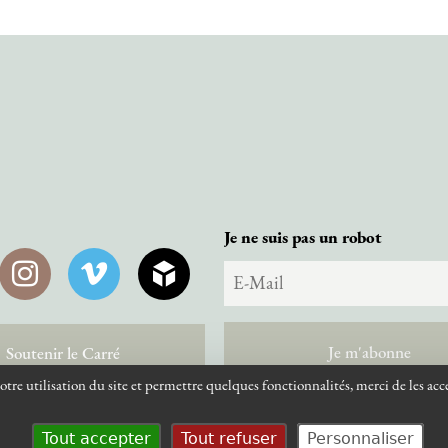
Je ne suis pas un robot
Instagram
Vimeo
SketchFab
Soutenir le Carré
tre utilisation du site et permettre quelques fonctionnalités, merci de les acc
Tout accepter
Tout refuser
Personnaliser
© Le Carré des canotiers - 2026
Mentions Légales
Se connecter