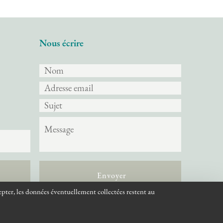
Nous écrire
Envoyer
epter, les données éventuellement collectées restent au