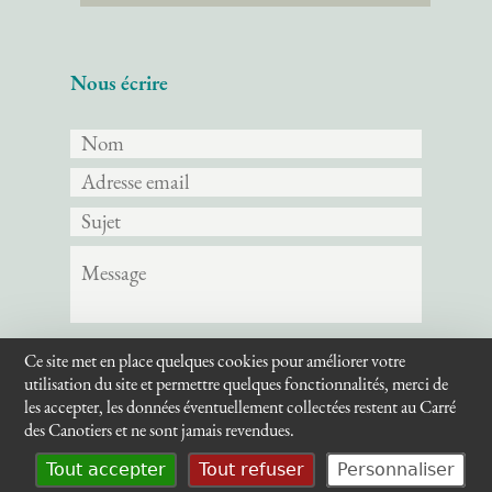
Nous écrire
Ce site met en place quelques cookies pour améliorer votre
Envoyer
utilisation du site et permettre quelques fonctionnalités, merci de
les accepter, les données éventuellement collectées restent au Carré
des Canotiers et ne sont jamais revendues.
Tout accepter
Tout refuser
Personnaliser
© Le Carré des canotiers - 2026
Mentions Légales
Se connecter