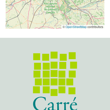
©
OpenStreetMap
contributors