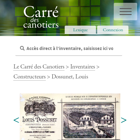
Panneau de gestion des cookies
Lexique
Connexion
Le Carré des Canotiers
>
Inventaires
>
Constructeurs
> Dossunet, Louis
<
>