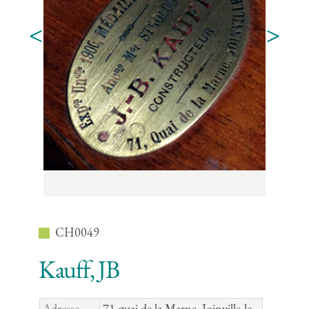
<
>
CH0049
Kauff, JB
Adresse
71 quai de la Marne, Joinville-le-