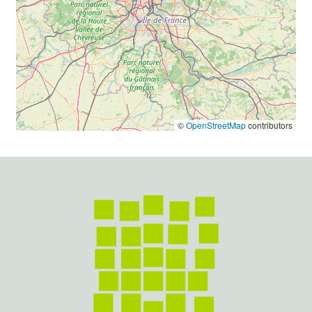
©
OpenStreetMap
contributors