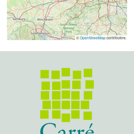
©
OpenStreetMap
contributors