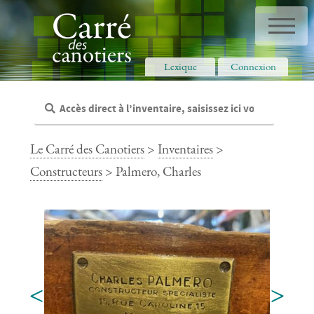
Panneau de gestion des cookies
Lexique
Connexion
Le Carré des Canotiers
>
Inventaires
>
Constructeurs
> Palmero, Charles
<
>