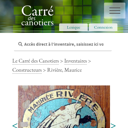
Panneau de gestion des cookies
Lexique
Connexion
Le Carré des Canotiers
>
Inventaires
>
Constructeurs
> Rivière, Maurice
<
>