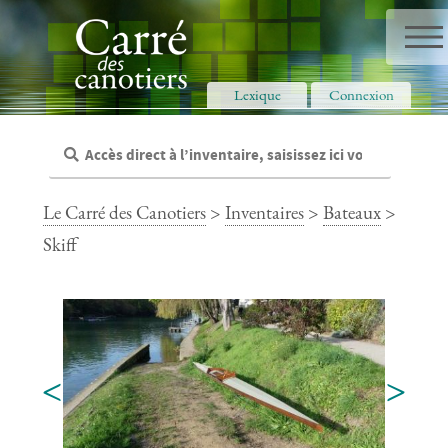
Panneau de gestion des cookies
Lexique
Connexion
Le Carré des Canotiers
>
Inventaires
>
Bateaux
>
Skiff
<
>