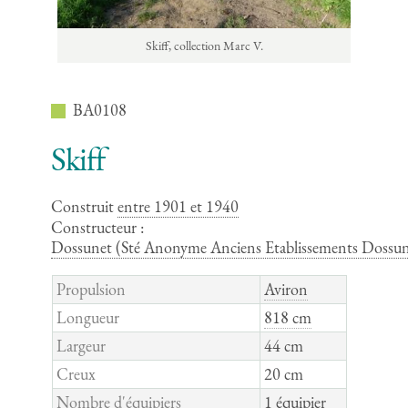
Skiff, collection Marc V.
BA0108
Skiff
Construit
entre 1901 et 1940
Constructeur :
Dossunet (Sté Anonyme Anciens Etablissements Dossun
Propulsion
Aviron
Longueur
818 cm
Largeur
44 cm
Creux
20 cm
Nombre d'équipiers
1 équipier